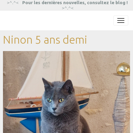
>^.^<
Pour les dernières nouvelles, consultez le blog !
>^.^<
Ninon 5 ans demi